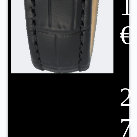
1
€
2
7