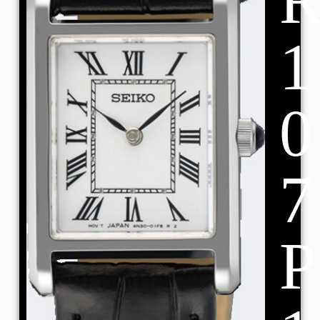
1
0
7
P