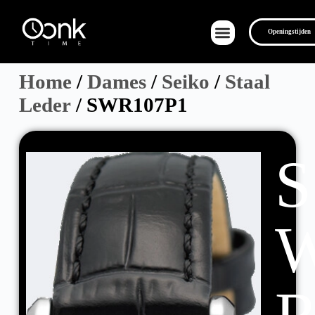
Openingstijden
Home
/
Dames
/
Seiko
/
Staal
Leder
/ SWR107P1
Over Ons
S