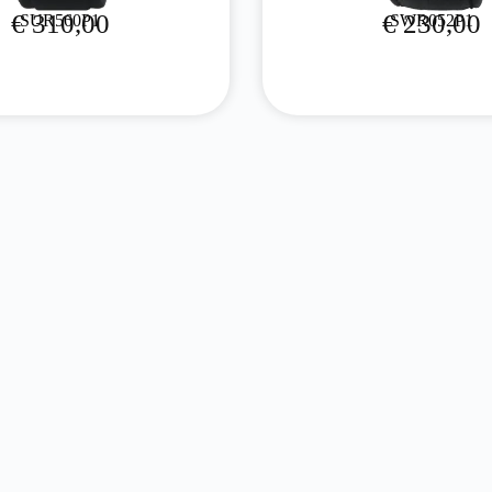
€
310,00
€
230,00
SUR560P1
SWR052P1