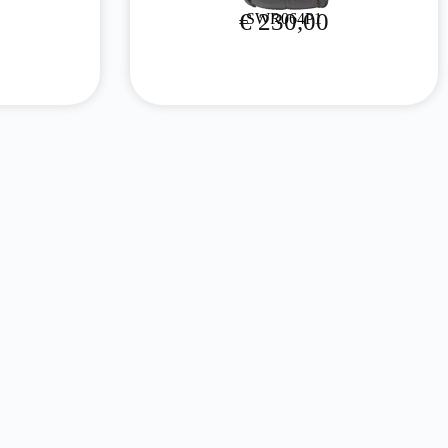
€
230,00
SWR064P1