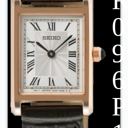
0
9
6
P