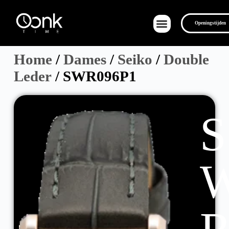
Openingstijden
Home
/
Dames
/
Seiko
/
Double
Leder
/ SWR096P1
Over Ons
S