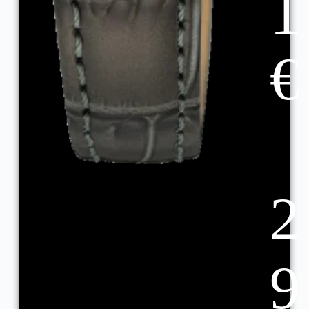
1
€
2
9