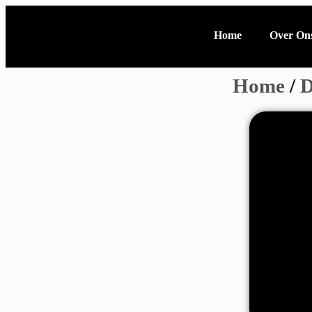
Home
Over On
Home
/
D