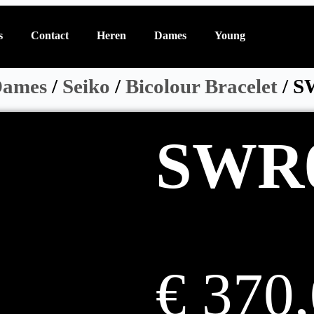
s
Contact
Heren
Dames
Young
ames
/
Seiko
/
Bicolour Bracelet
/ S
SWR
€
370,