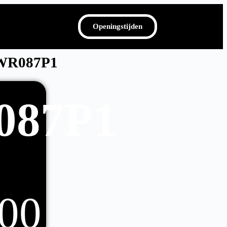
Openingstijden
WR087P1
087P1
00