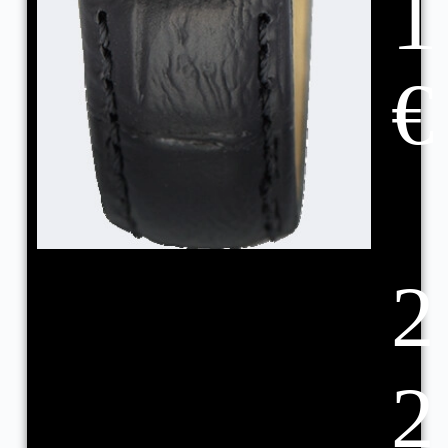
1
€
2
2