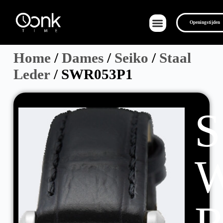
Openingstijden
Home
/
Dames
/
Seiko
/
Staal
Leder
/ SWR053P1
Over Ons
S