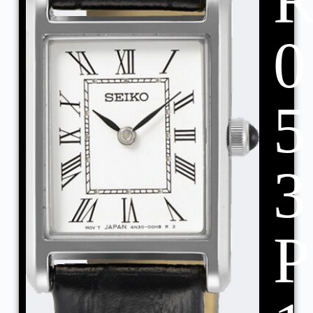
0
5
3
P