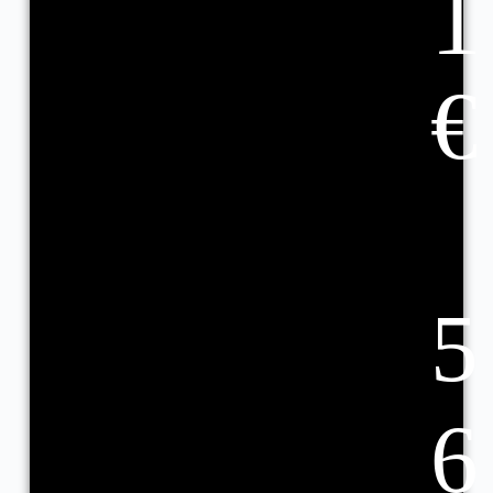
1
€
5
6