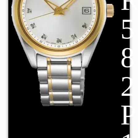
5
8
2
P