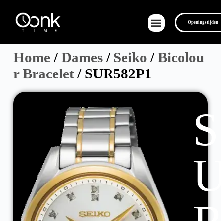
Openingstijden
Home
/
Dames
/
Seiko
/
Bicolou
r Bracelet
/ SUR582P1
S