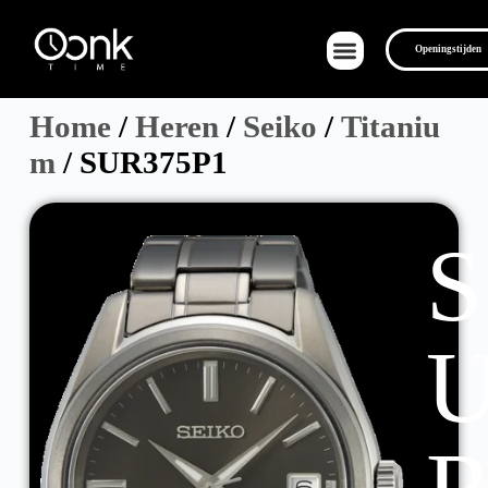
Openingstijden
Home
/
Heren
/
Seiko
/
Titaniu
m
/ SUR375P1
Over Ons
S