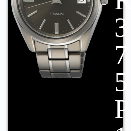
3
7
5
P