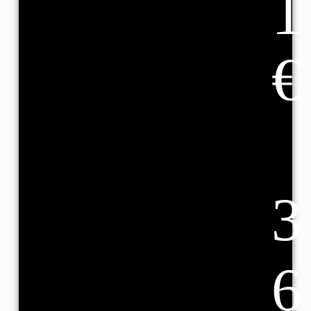
1
€
3
6