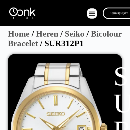
Openingstijden
Home
/
Heren
/
Seiko
/
Bicolour
Bracelet
/ SUR312P1
Over Ons
S