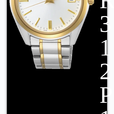
3
1
2
P