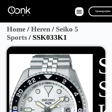
Openingstijden
Home
/
Heren
/
Seiko 5
Sports
/ SSK033K1
Over Ons
S
S