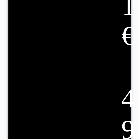
1
€
4
9