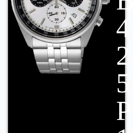
4
2
5
P