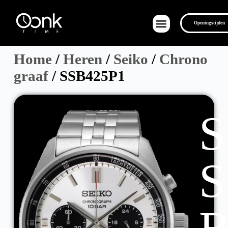
Openingstijden
Home
/
Heren
/
Seiko
/
Chrono
graaf
/ SSB425P1
Over Ons
S
S