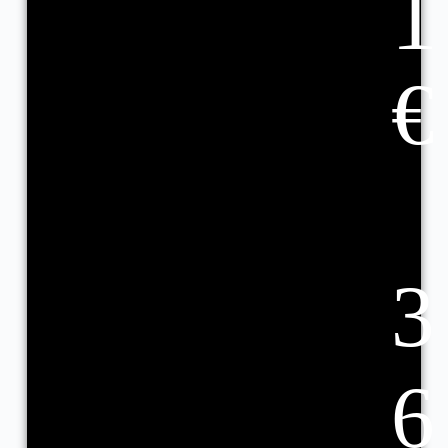
1
€
3
6