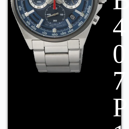
4
0
7
P