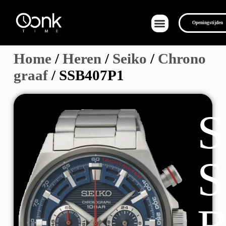
Openingstijden
Home
/
Heren
/
Seiko
/
Chrono
graaf
/ SSB407P1
Over Ons
S
S