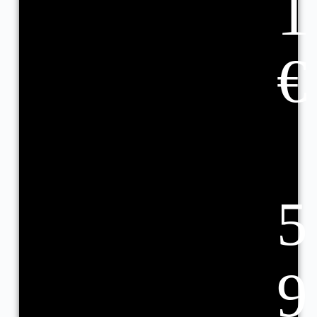
1
€
5
9