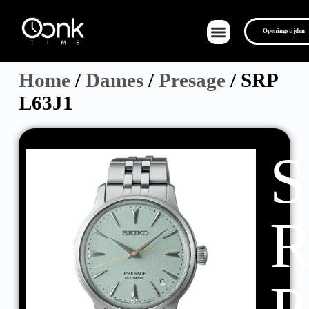
Openingstijden
Home
/
Dames
/
Presage
/ SRP
L63J1
Over Ons
S