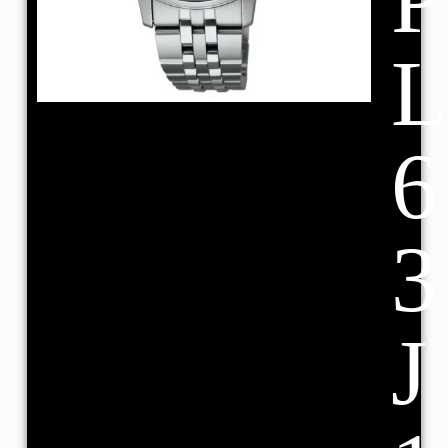
P
6
3
J