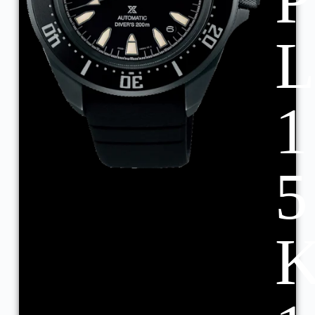
P
1
5