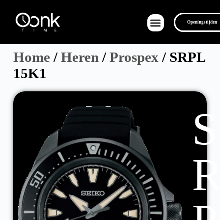
Openingstijden
Home
/
Heren
/
Prospex
/ SRPL
15K1
Over Ons
S