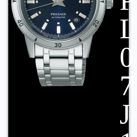
P
0
7
J