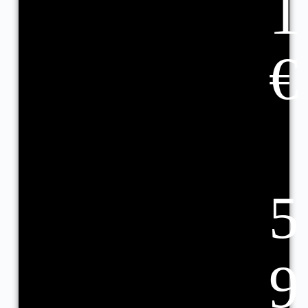
1
€
5
9