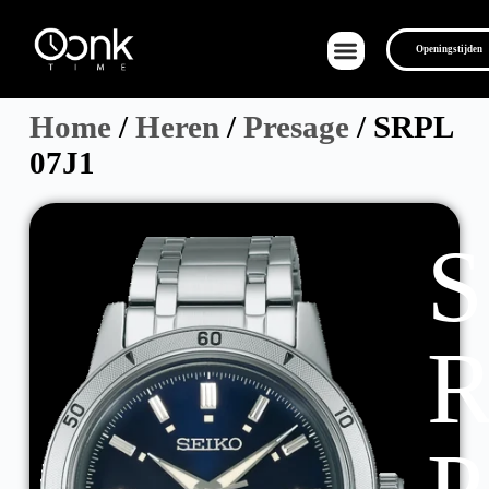
Openingstijden
Home
/
Heren
/
Presage
/ SRPL
07J1
Over Ons
S