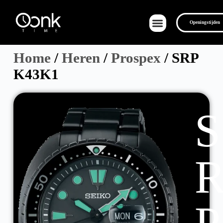
Openingstijden
Home
/
Heren
/
Prospex
/ SRP
K43K1
Over Ons
S