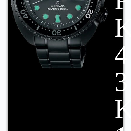
P
4
3