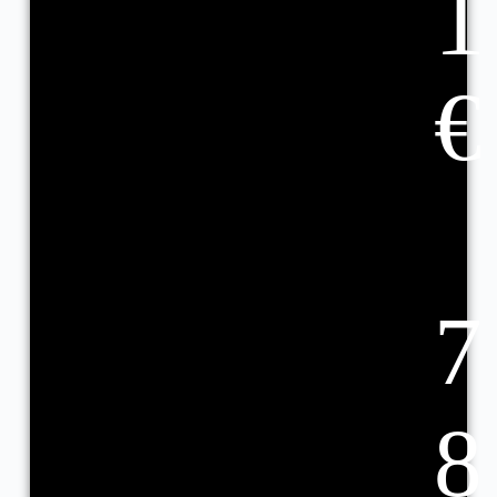
1
€
7
8