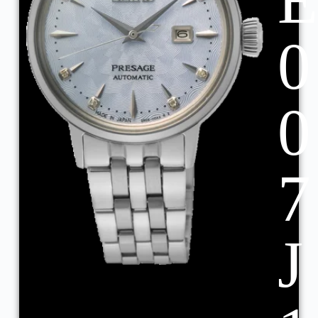
0
0
7
J