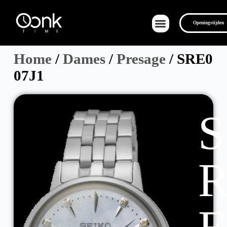
Openingstijden
Home
/
Dames
/
Presage
/ SRE0
07J1
Over Ons
S