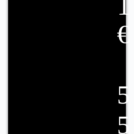
1
€
5
5