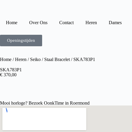
Home
Over Ons
Contact
Heren
Dames
Openingstijden
Home
/
Heren
/
Seiko
/
Staal Bracelet
/ SKA783P1
SKA783P1
€
370,00
Mooi horloge? Bezoek OonkTime in Roermond