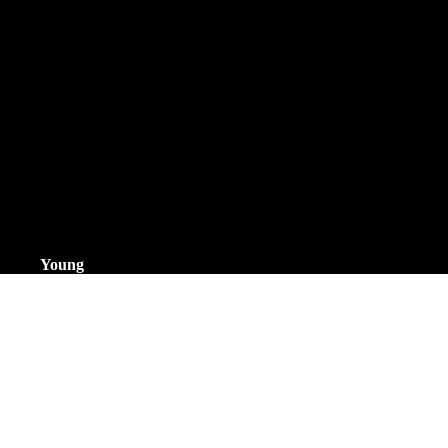
Bicolour Bracelet
Doublé Bracelet
Double Leder
Staal Bracelet
Staal Leder
Titanium
Danish Design
Leder
Mesh
Staal
Staal geelgoudverguld
Textiel
Titanium
dkx pro
Young