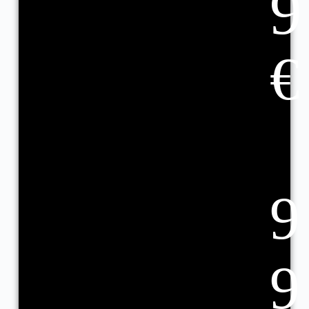
9
€
9
9