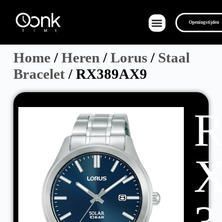
Openingstijden
Home
/
Heren
/
Lorus
/
Staal
Bracelet
/ RX389AX9
Over Ons