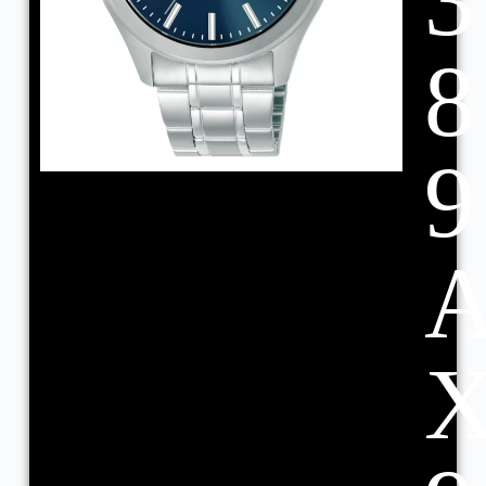
3
8
9