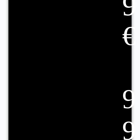
9
€
9
9