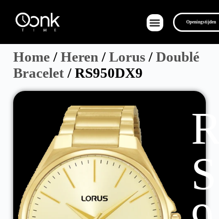
Openingstijden
Home
/
Heren
/
Lorus
/
Doublé
Bracelet
/ RS950DX9
Over Ons
S