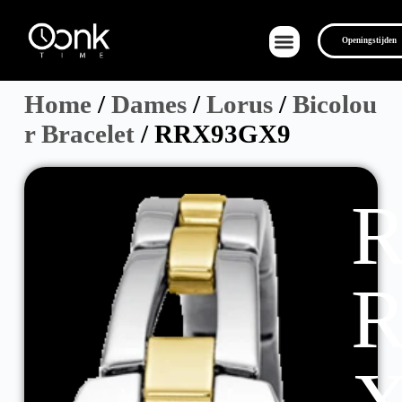
Openingstijden
Home
/
Dames
/
Lorus
/
Bicolou
r Bracelet
/ RRX93GX9
Over Ons