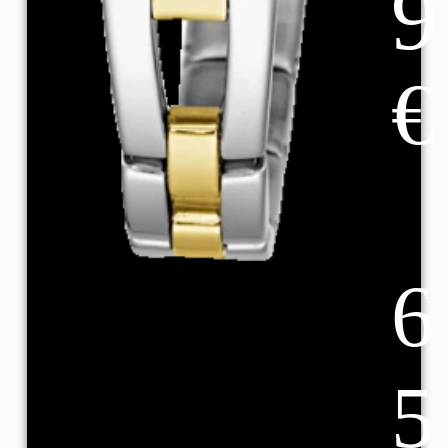
9
€
6
5