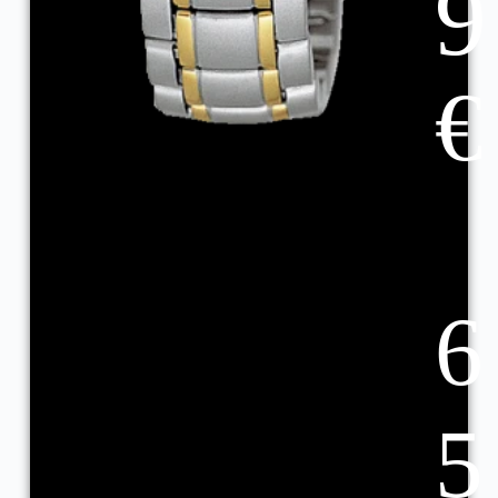
9
€
6
5