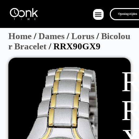
Openingstijden
Home
/
Dames
/
Lorus
/
Bicolou
r Bracelet
/ RRX90GX9
Over Ons