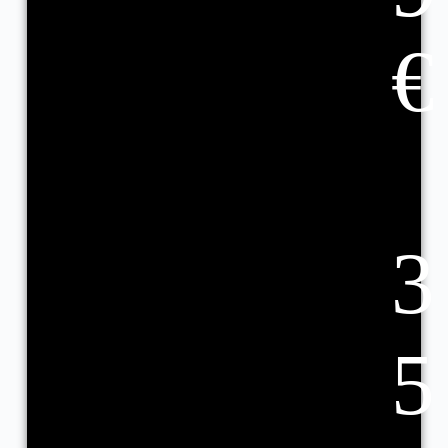
€
3
5