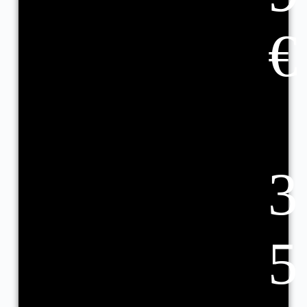
€
3
5