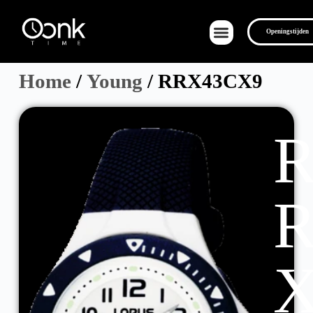
Openingstijden
Home
/
Young
/ RRX43CX9
Over Ons