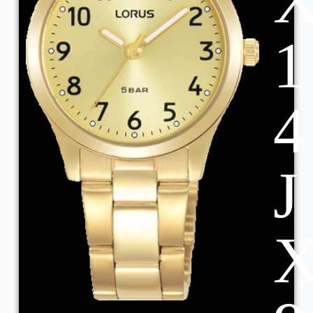
1
4
J