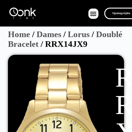
Openingstijden
Home
/
Dames
/
Lorus
/
Doublé
Bracelet
/ RRX14JX9
Over Ons