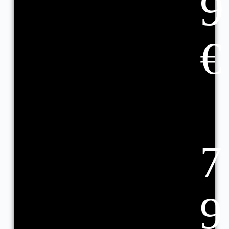
9
€
7
9