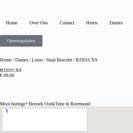
Home
Over Ons
Contact
Heren
Dames
Openingstijden
Home
/
Dames
/
Lorus
/
Staal Bracelet
/ RJ201CX9
RJ201CX9
€
69,00
Mooi horloge? Bezoek OonkTime in Roermond