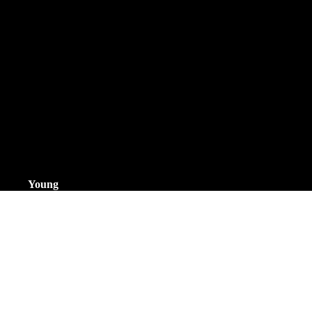
Bicolour Bracelet
Doublé Bracelet
Double Leder
Staal Bracelet
Staal Leder
Titanium
Danish Design
Leder
Mesh
Staal
Staal geelgoudverguld
Textiel
Titanium
dkx pro
Young