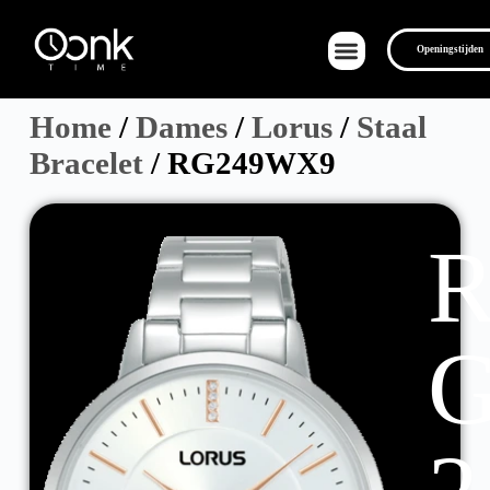
Openingstijden
Home
/
Dames
/
Lorus
/
Staal
Bracelet
/ RG249WX9
Over Ons