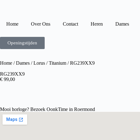
Home
Over Ons
Contact
Heren
Dames
Openingstijden
Home
/
Dames
/
Lorus
/
Titanium
/ RG239XX9
RG239XX9
€
99,00
Mooi horloge? Bezoek OonkTime in Roermond