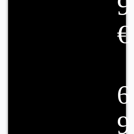
9
€
6
9