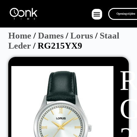
Openingstijden
Home
/
Dames
/
Lorus
/
Staal
Leder
/ RG215YX9
Over Ons