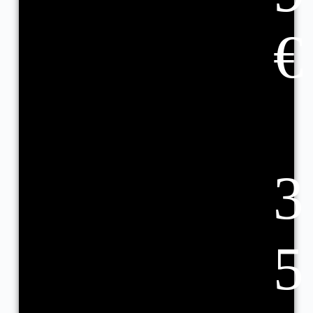
€
3
5