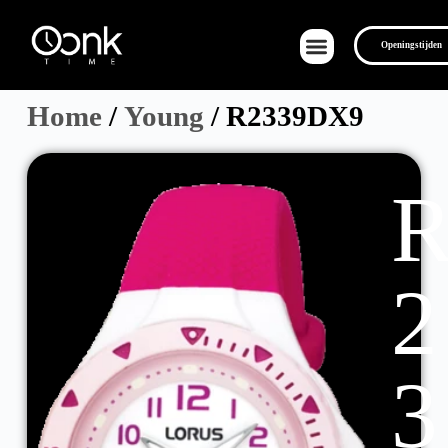
Openingstijden
Home
/
Young
/ R2339DX9
Over Ons
2
3