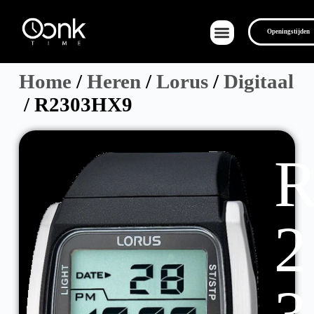
Openingstijden
Home
/
Heren
/
Lorus
/
Digitaal
/ R2303HX9
Over Ons
2