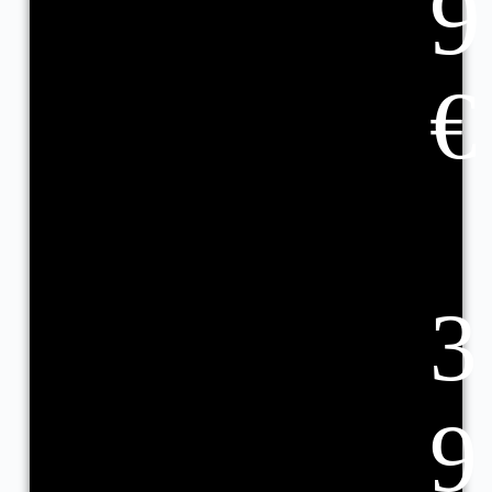
9
€
3
9