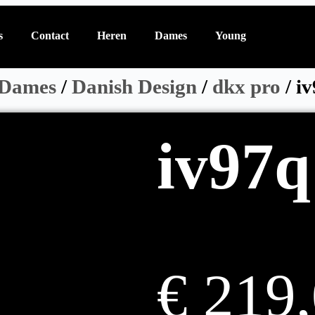
s
Contact
Heren
Dames
Young
Dames
/
Danish Design
/
dkx pro
/ i
iv97
€
219,