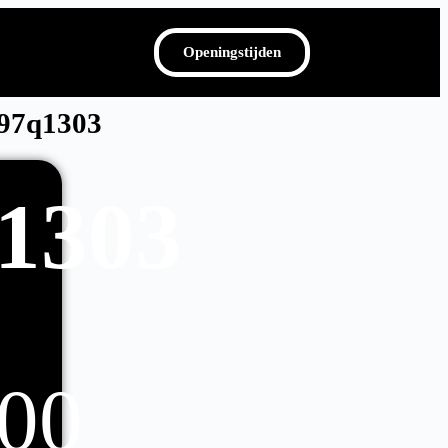
Openingstijden
v97q1303
q1303
00