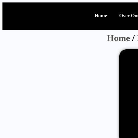
Home
Over On
Home
/