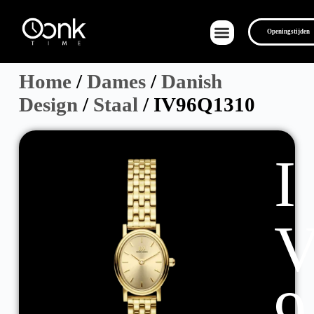
Openingstijden
Home
/
Dames
/
Danish
Design
/
Staal
/ IV96Q1310
Over Ons
I