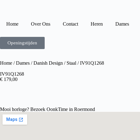
Home
Over Ons
Contact
Heren
Dames
Openingstijden
Home
/
Dames
/
Danish Design
/
Staal
/ IV91Q1268
IV91Q1268
€
179,00
Mooi horloge? Bezoek OonkTime in Roermond