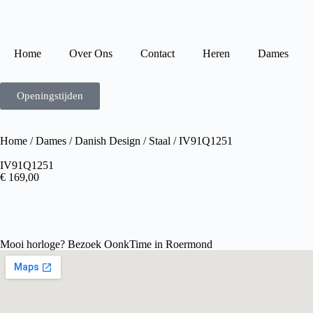
Home
Over Ons
Contact
Heren
Dames
Openingstijden
Home
/
Dames
/
Danish Design
/
Staal
/ IV91Q1251
IV91Q1251
€
169,00
Mooi horloge? Bezoek OonkTime in Roermond