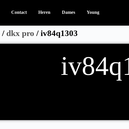
Contact
Heren
Dames
Young
n
/
dkx pro
/ iv84q1303
iv84q