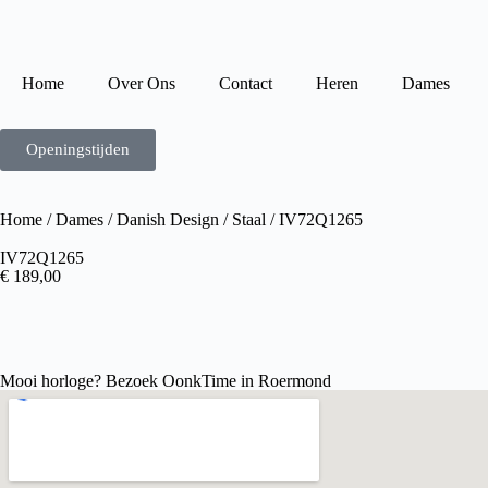
Home
Over Ons
Contact
Heren
Dames
Openingstijden
Home
/
Dames
/
Danish Design
/
Staal
/ IV72Q1265
IV72Q1265
€
189,00
Mooi horloge? Bezoek OonkTime in Roermond