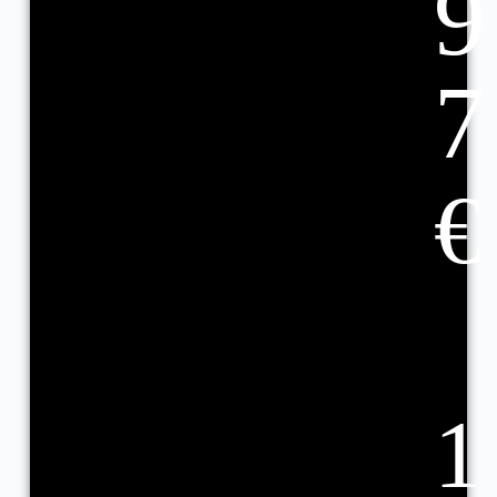
9
7
€
1