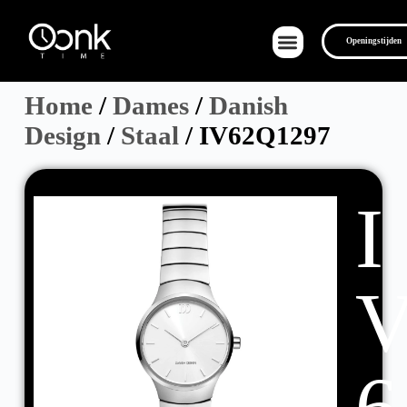
Openingstijden
Home
/
Dames
/
Danish
Design
/
Staal
/ IV62Q1297
I