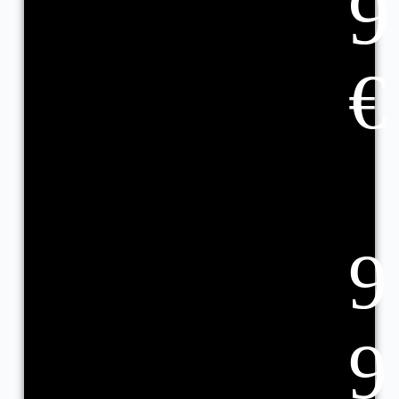
9
€
9
9