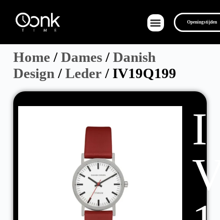
Openingstijden
Home
/
Dames
/
Danish
Design
/
Leder
/ IV19Q199
Over Ons
I