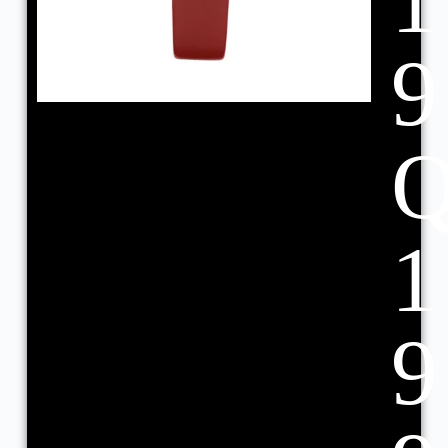
1
9
1
9