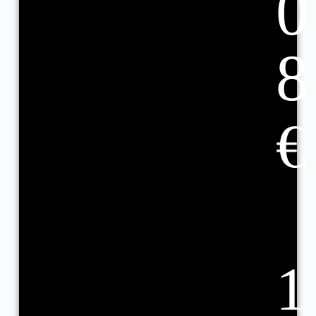
0
8
€
1