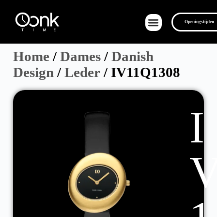
Openingstijden
Home
/
Dames
/
Danish
Design
/
Leder
/ IV11Q1308
Over Ons
I