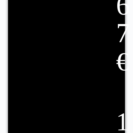
6
7
€
1