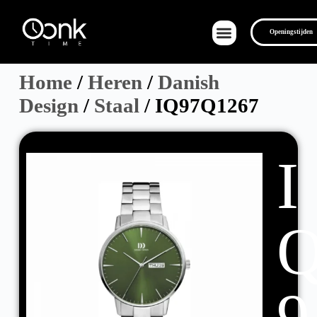
Openingstijden
Home
/
Heren
/
Danish
Design
/
Staal
/ IQ97Q1267
Over Ons
I