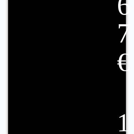
6
7
€
1