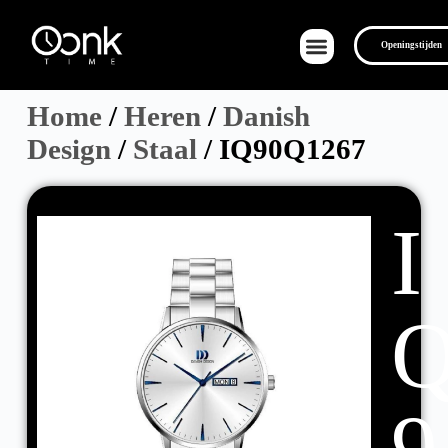
Openingstijden
Home
/
Heren
/
Danish
Design
/
Staal
/ IQ90Q1267
I