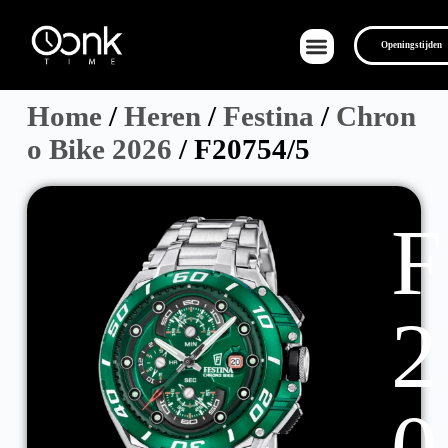
Openingstijden
Home
/
Heren
/
Festina
/
Chron
o Bike 2026
/ F20754/5
Over Ons
F
2