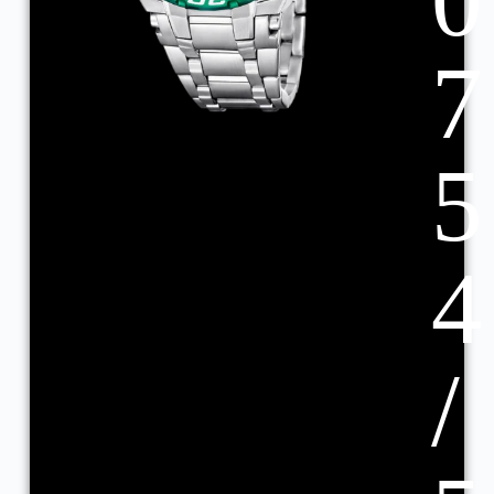
0
7
5
4
/