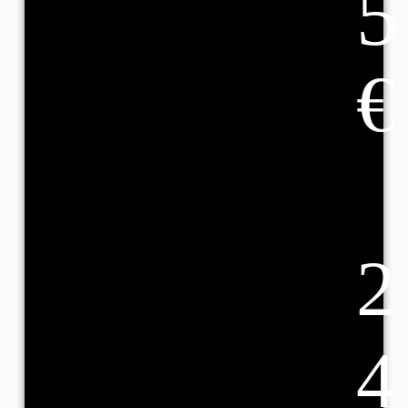
5
€
2
4