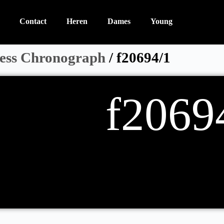
Contact
Heren
Dames
Young
ess Chronograph
/ f20694/1
f2069